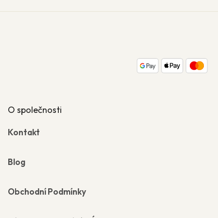
Z
á
p
a
t
í
O společnosti
Kontakt
Blog
Obchodní Podmínky