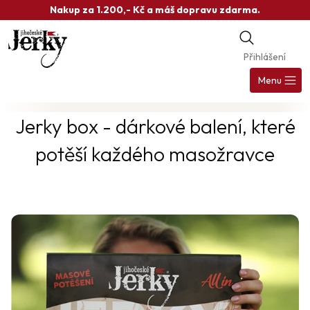
Přejít
Nakup za 1.200,- Kč a máš dopravu zdarma.
na
obsah
Přihlášení
Nák
koš
Menu
Jerky box - dárkové balení, které
potěší každého masožravce