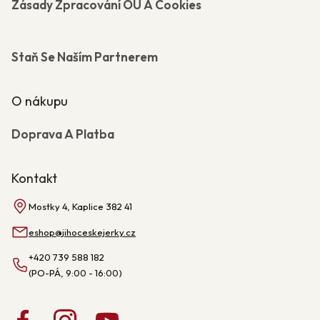
Zásady Zpracování OÚ A Cookies
Staň Se Naším Partnerem
O nákupu
Doprava A Platba
Kontakt
Mostky 4, Kaplice 382 41
eshop
@
jihoceskejerky.cz
+420 739 588 182