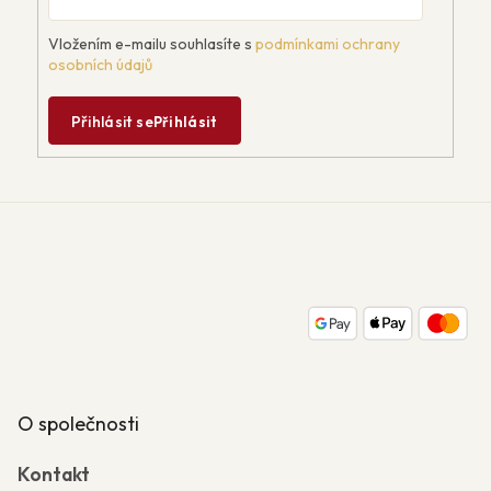
Vložením e-mailu souhlasíte s
podmínkami ochrany
osobních údajů
Přihlásit se
Přihlásit
Z
á
p
a
t
í
O společnosti
Kontakt