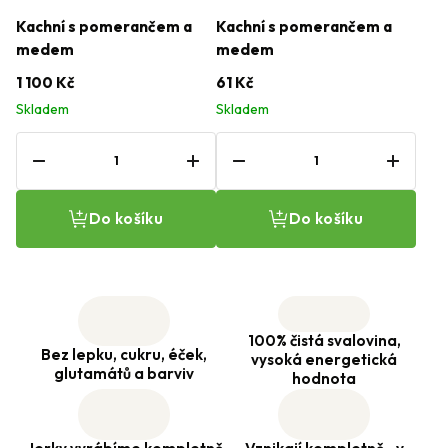
Kachní s pomerančem a
Kachní s pomerančem a
medem
medem
20x sáček 20g
1x sáček 20g
1 100 Kč
61 Kč
Skladem
Skladem
Do košíku
Do košíku
100% čistá svalovina,
Bez lepku, cukru, éček,
vysoká energetická
glutamátů a barviv
hodnota