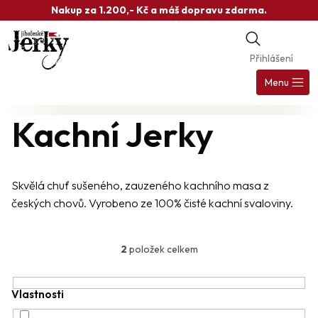
Přejít
Nakup za 1.200,- Kč a máš dopravu zdarma.
na
obsah
Přihlášení
Nák
koš
Menu
Kachní Jerky
Skvělá chuť sušeného, zauzeného kachního masa z
českých chovů. Vyrobeno ze 100% čisté kachní svaloviny.
V
ý
2
položek celkem
O
p
v
i
l
á
Vlastnosti
s
d
p