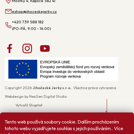
Mostky 4, Kaplice 382 41
eshop
@
jihoceskejerky.cz
+420 739 588 182
Copyright 2026
Jihočeské Jerky s.r.o.
. Všechna práva vyhrazena.
Webdesign by
NexGen Digital Studio
Vytvořil Shoptet
Tento web používá soubory cookie. Dalším procházením
tohoto webu vyjadřujete souhlas s jejich používáním.. Více