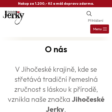
Přejít
Nakup za 1.200,- Kč a máš dopravu zdarma.
na
obsah
Přihlášení
Nák
koš
Menu
O nás
V Jihočeské krajině, kde se
střetává tradiční řemeslná
zručnost s láskou k přírodě,
vznikla naše značka
Jihočeské
Jerky
.