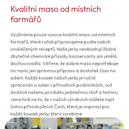
Kvalitní maso od místních
farmářů
Využíváme pouze vysoce kvalitní maso od místních
farmářů, které ručně připravujeme podle našich
osvědčených receptů. Naše jerky neobsahují žádné
zbytečné chemické přísady, konzervanty ani umělá
dochucovadla. Věříme, že dobré maso nepotřebuje
nic navíc jen správnou přípravu a dostatek času na
sušení. Každý kousek našich jerky je ručně
zpracován a sušen v přírodních podmínkách, což
dodává našemu produktu jedinečnou chuť a texturu.
Jsme hrdí na to, že v našich výrobcích můžete najít
čistou přírodu jižních Čech, která je inspirací pro
každý kousek jerky, který vyrobíme.