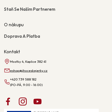
Staň Se Naším Partnerem
O nákupu
Doprava A Platba
Kontakt
Mostky 4, Kaplice 382 41
eshop
@
jihoceskejerky.cz
+420 739 588 182