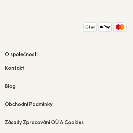
á
p
a
t
í
O společnosti
Kontakt
Blog
Obchodní Podmínky
Zásady Zpracování OÚ A Cookies