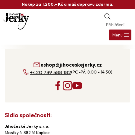
Přejít
Nakup za 1.200,- Kč a máš dopravu zdarma.
na
obsah
Přihlášení
Nák
koš
Menu
eshop@jihoceskejerky.cz
+420 739 588 182
(PO-PÁ, 8:00 - 14:30)
Sídlo společnosti:
Jihočeské Jerky s.r.o.
Mostky 4, 382 41 Kaplice