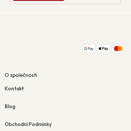
Z
á
p
a
t
í
O společnosti
Kontakt
Blog
Obchodní Podmínky