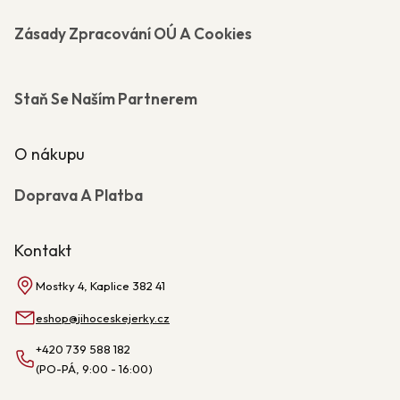
Zásady Zpracování OÚ A Cookies
Staň Se Naším Partnerem
O nákupu
Doprava A Platba
Kontakt
Mostky 4, Kaplice 382 41
eshop
@
jihoceskejerky.cz
+420 739 588 182