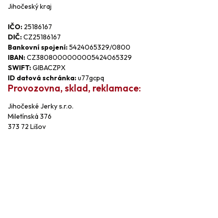
Jihočeský kraj
IČO:
25186167
DIČ:
CZ25186167
Bankovní spojení:
5424065329/0800
IBAN:
CZ3808000000005424065329
SWIFT:
GIBACZPX
ID datová schránka:
u77gcpq
Provozovna, sklad, reklamace:
Jihočeské Jerky s.r.o.
Miletínská 376
373 72 Lišov