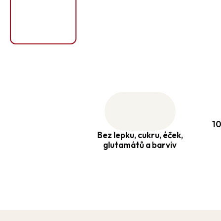
10
Bez lepku, cukru, éček,
glutamátů a barviv