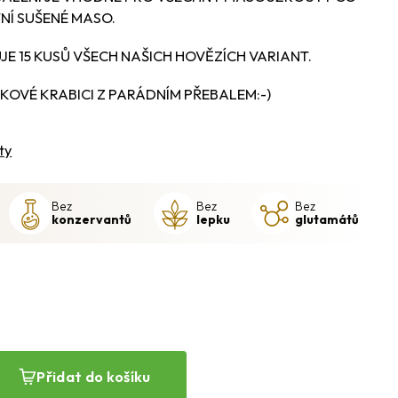
TNÍ SUŠENÉ MASO.
E 15 KUSŮ VŠECH NAŠICH HOVĚZÍCH VARIANT.
KOVÉ KRABICI Z PARÁDNÍM PŘEBALEM:-)
ty
Bez
Bez
Bez
konzervantů
lepku
glutamátů
Přidat do košíku