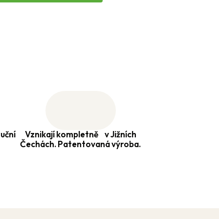
uční
Vznikají kompletně v Jižních
Čechách. Patentovaná výroba.