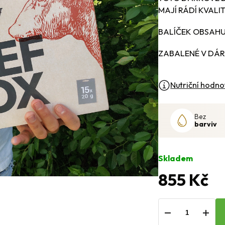
z
MAJÍ RÁDÍ KVALI
5
hvězdiček.
BALÍČEK OBSAHUJ
ZABALENÉ V DÁR
Nutriční hodno
Bez
barviv
Skladem
855 Kč
−
+