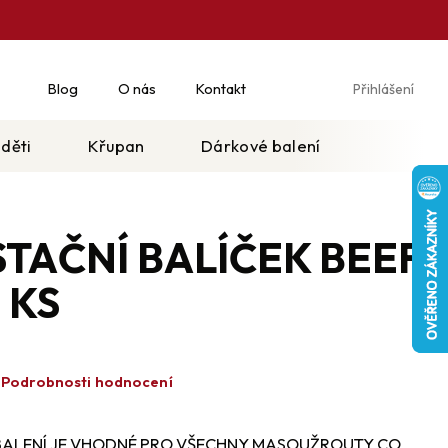
Blog
O nás
Kontakt
Přihlášení
Ná
koš
 děti
Křupan
Dárkové balení
TAČNÍ BALÍČEK BEEF
 KS
Podrobnosti hodnocení
BALENÍ JE VHODNÉ PRO VŠECHNY MASOUŽROUTY CO