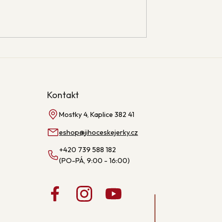
Kontakt
Mostky 4, Kaplice 382 41
eshop
@
jihoceskejerky.cz
+420 739 588 182