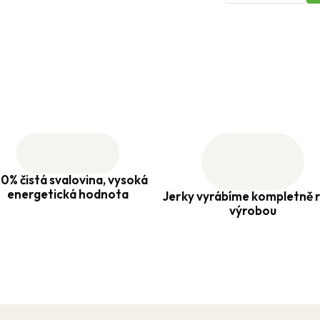
0% čistá svalovina, vysoká
energetická hodnota
Jerky vyrábíme kompletně r
výrobou