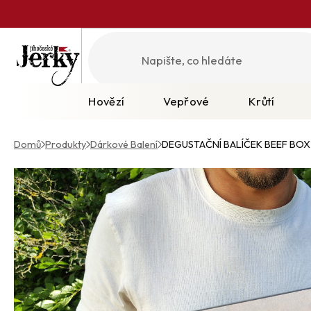
Přejít
na
obsah
Hovězí
Vepřové
Krůtí
Domů
/
Produkty
/
Dárkové Balení
/
DEGUSTAČNÍ BALÍČEK BEEF BOX 