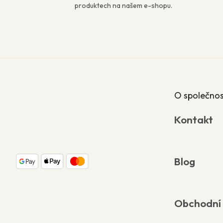
produktech na našem e-shopu.
Z
á
p
a
O společnos
t
í
Kontakt
Blog
Obchodní