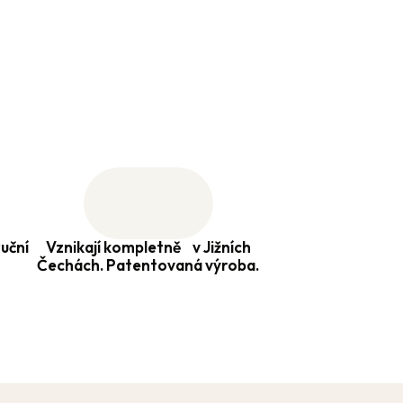
uční
Vznikají kompletně v Jižních
Čechách. Patentovaná výroba.