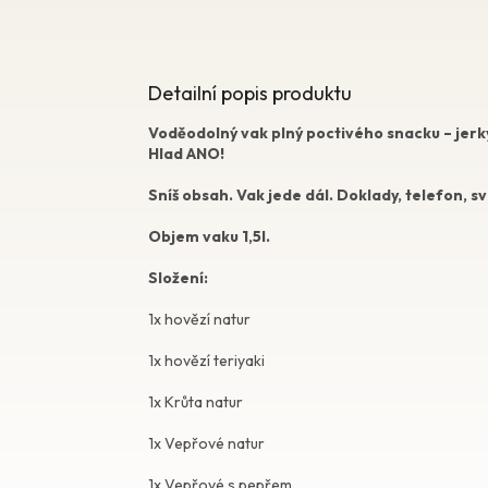
Detailní popis produktu
Voděodolný vak plný poctivého snacku – jerky 
Hlad ANO!
Sníš obsah. Vak jede dál. Doklady, telefon, sv
Objem vaku 1,5l.
Složení:
1x hovězí natur
1x hovězí teriyaki
1x Krůta natur
1x Vepřové natur
1x Vepřové s pepřem