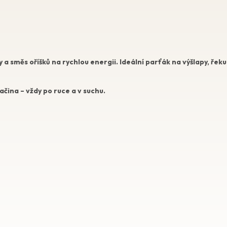
a směs oříšků na rychlou energii. Ideální parťák na výšlapy, řek
ačina – vždy po ruce a v suchu.