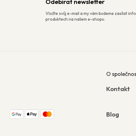
Odebírat newsletter
Vložte svůj e-mail a my vám budeme zasílat in
produktech na našem e-shopu.
Z
á
p
a
O společnos
t
í
Kontakt
Blog