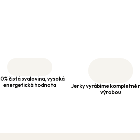
0% čistá svalovina, vysoká
energetická hodnota
Jerky vyrábíme kompletně r
výrobou