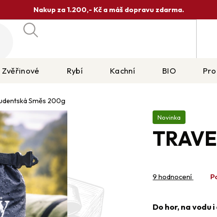
Nakup za 1.200,- Kč a máš dopravu zdarma.
Hledat
Zvěřinové
Rybí
Kachní
BIO
Pro
Oříšky / Sušené ovoce
Studentská Směs 200g
Novinka
TRAVE
Průměrné
hodnocení
9 hodnocení
P
produktu
je
4,8
Do hor, na vodu i 
z