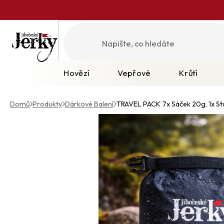
Přejít
na
obsah
Hovězí
Vepřové
Krůtí
Domů
/
Produkty
/
Dárkové Balení
/
TRAVEL PACK
7x Sáček 20g, 1x 