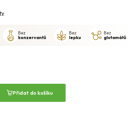
ty
Bez
Bez
Bez
konzervantů
lepku
glutamátů
Přidat do košíku