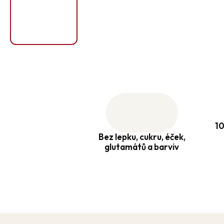
10
Bez lepku, cukru, éček,
glutamátů a barviv