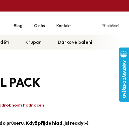
Blog
O nás
Kontakt
Přihlášení
Ná
koš
 děti
Křupan
Dárkové balení
L PACK
odrobnosti hodnocení
do průseru. Když přijde hlad, jsi ready:-)