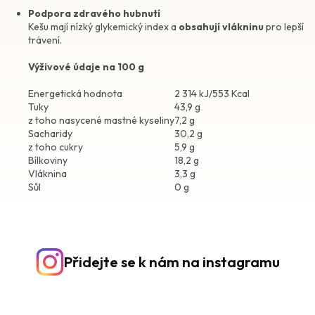
Podpora zdravého hubnutí
Kešu mají nízký glykemický index a
obsahují vlákninu
pro lepší
trávení.
Výživové údaje na 100 g
Energetická hodnota
2 314 kJ/553 Kcal
Tuky
43,9 g
z toho nasycené mastné kyseliny
7,2 g
Sacharidy
30,2 g
z toho cukry
5,9 g
Bílkoviny
18,2 g
Vláknina
3,3 g
Sůl
0 g
Přidejte se k nám na instagramu