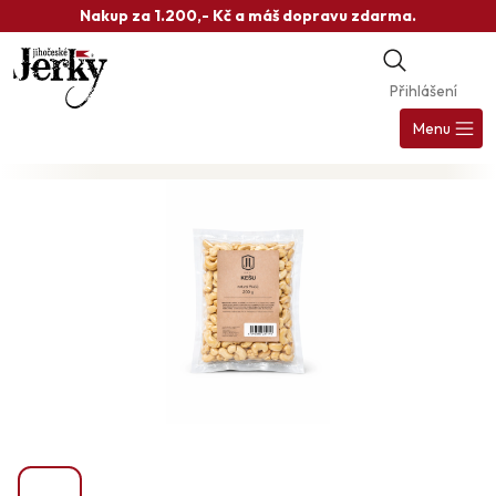
Přejít
Nakup za 1.200,- Kč a máš dopravu zdarma.
na
obsah
Přihlášení
Nák
koš
Menu