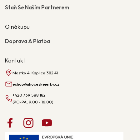
Staň Se Naším Partnerem
O nákupu
Doprava A Platba
Kontakt
Mostky 4, Kaplice 382 41
eshop
@
jihoceskejerky.cz
+420 739 588 182