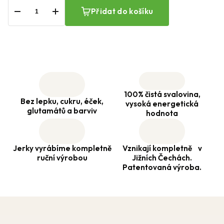
−
+
Přidat do košíku
100% čistá svalovina,
Bez lepku, cukru, éček,
vysoká energetická
glutamátů a barviv
hodnota
Jerky vyrábíme kompletně
Vznikají kompletně v
ruční výrobou
Jižních Čechách.
Patentovaná výroba.