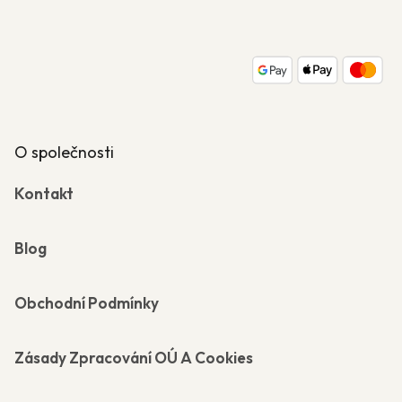
p
a
t
í
O společnosti
Kontakt
Blog
Obchodní Podmínky
Zásady Zpracování OÚ A Cookies