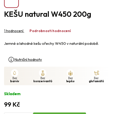
KEŠU natural W450 200g
Průměrné
hodnocení
1 hodnocení
Podrobnosti hodnocení
produktu
je
Jemné a lahodné kešu ořechy W450 v naturální podobě.
5,0
z
5
hvězdiček.
Nutriční hodnoty
Bez
Bez
Bez
Bez
barviv
konzervantů
lepku
glutamátů
Skladem
99 Kč