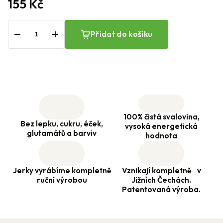
155 Kč
−
+
Přidat do košíku
100% čistá svalovina,
Bez lepku, cukru, éček,
vysoká energetická
glutamátů a barviv
hodnota
Jerky vyrábíme kompletně
Vznikají kompletně v
ruční výrobou
Jižních Čechách.
Patentovaná výroba.