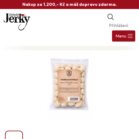
Přejít
Nakup za 1.200,- Kč a máš dopravu zdarma.
na
obsah
Přihlášení
Nák
koš
Menu