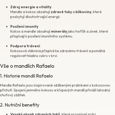
Zdroj energie a vitality
Mandle a kokos obsahují
zdravé tuky
a
bílkoviny
, které
poskytují dlouhotrvající energii.
Posílení imunity
Kokos a mandle obsahují
minerály
jako hořčík a zinek, které
přispívají k posílení imunitního systému.
Podpora trávení
Kokosová vláknina přispívá ke zdravému trávení a pomáhá
regulovat hladinu cukru v krvi.
Vše o mandlích Rafaelo
1. Historie mandlí Rafaelo
Mandle Rafaelo jsou inspirované oblíbenými pralinkami s kokosovou
příchutí. Spojení jemného kokosu a křupavých mandlí přináší lahodný
chuťový zážitek.
2. Nutriční benefity
Vysoký obsah zdravých tuků
, které prospívají srdci.