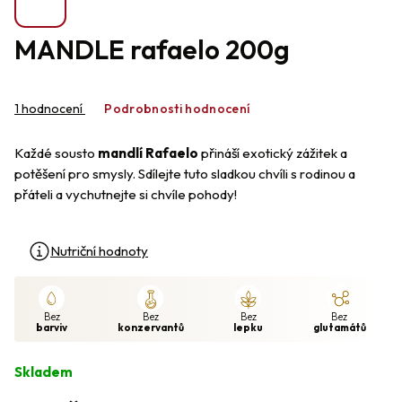
MANDLE rafaelo 200g
Průměrné
hodnocení
1 hodnocení
Podrobnosti hodnocení
produktu
je
Každé sousto
mandlí Rafaelo
přináší exotický zážitek a
5,0
z
potěšení pro smysly. Sdílejte tuto sladkou chvíli s rodinou a
5
přáteli a vychutnejte si chvíle pohody!
hvězdiček.
Nutriční hodnoty
Bez
Bez
Bez
Bez
barviv
konzervantů
lepku
glutamátů
Skladem