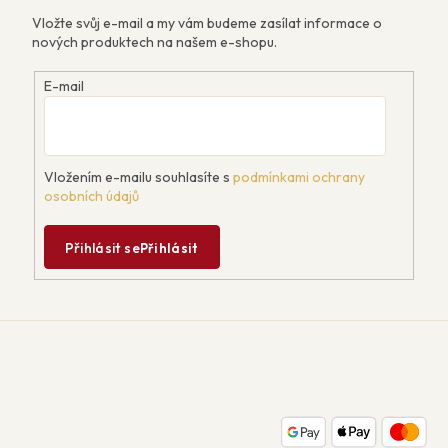
Vložte svůj e-mail a my vám budeme zasílat informace o
nových produktech na našem e-shopu.
E-mail
Vložením e-mailu souhlasíte s
podmínkami ochrany
osobních údajů
Přihlásit se
Přihlásit
Z
á
p
a
t
í