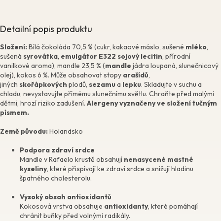
Detailní popis produktu
Složení:
Bílá čokoláda 70,5 % (cukr, kakaové máslo, sušené
mléko
,
sušená
syrovátka
,
emulgátor E322 sojový lecitin
, přírodní
vanilkové aroma), mandle 23,5 % (
mandle
jádra loupaná, slunečnicový
olej), kokos 6 %. Může obsahovat stopy
arašídů
,
jiných
skořápkových
plodů,
sezamu
a
lepku
. Skladujte v suchu a
chladu, nevystavujte přímému slunečnímu světlu. Chraňte před malými
dětmi, hrozí riziko zadušení.
Alergeny vyznačeny ve složení tučným
písmem.
Země původu:
Holandsko
Podpora zdraví srdce
Mandle v Rafaelo krustě obsahují
nenasycené mastné
kyseliny
, které přispívají ke zdraví srdce a snižují hladinu
špatného cholesterolu.
Vysoký obsah antioxidantů
Kokosová vrstva obsahuje
antioxidanty
, které pomáhají
chránit buňky před volnými radikály.