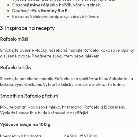
Obsahují
minerály
jako hořčík, vápník a zinek.
Dodávají tělu
vitamíny B a E
.
Kokosová vláknina podporuje zdravé trávení.
3. Inspirace na recepty
Rafaelo müsli
Smíchejte ovesné vločky, nasekané mandle Rafaelo, kokosové lupínky
a sušené ovoce. Podávejte s jogurtem nebo mlékem.
Rafaelo kuličky
Smíchejte nasekané mandle Rafaelo s rozpuštěnou bílou čokoládou a
kokosovými vločkami. Vytvořte kuličky a nechte ztuhnout v lednici.
Smoothie s Rafaelo příchutí
Mixujte banán, kokosové mléko, hrst mandlí Rafaelo a lžičku medu.
Výsledné smoothie bude krémové a osvěžující.
Výživové údaje na 100 g
Energetická hodnota
2 436 kJ/563 Kcal