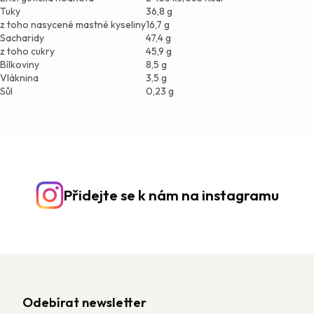
Tuky
36,8 g
z toho nasycené mastné kyseliny
16,7 g
Sacharidy
47,4 g
z toho cukry
45,9 g
Bílkoviny
8,5 g
Vláknina
3,5 g
Sůl
0,23 g
Přidejte se k nám na instagramu
Odebírat newsletter