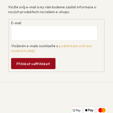
Vložte svůj e-mail a my vám budeme zasílat informace o
nových produktech na našem e-shopu.
E-mail
Vložením e-mailu souhlasíte s
podmínkami ochrany
osobních údajů
Přihlásit se
Přihlásit
Z
á
p
a
t
í