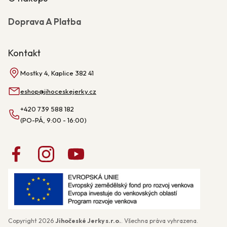
Doprava A Platba
Kontakt
Mostky 4, Kaplice 382 41
eshop
@
jihoceskejerky.cz
+420 739 588 182
Copyright 2026
Jihočeské Jerky s.r.o.
. Všechna práva vyhrazena.