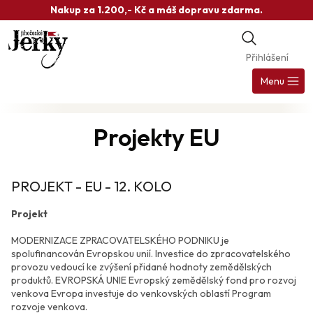
Přejít
Nakup za 1.200,- Kč a máš dopravu zdarma.
na
obsah
Přihlášení
Nák
koš
Menu
Projekty EU
PROJEKT - EU - 12. KOLO
Projekt
MODERNIZACE ZPRACOVATELSKÉHO PODNIKU je
spolufinancován Evropskou unií. Investice do zpracovatelského
provozu vedoucí ke zvýšení přidané hodnoty zemědělských
produktů. EVROPSKÁ UNIE Evropský zemědělský fond pro rozvoj
venkova Evropa investuje do venkovských oblastí Program
rozvoje venkova.