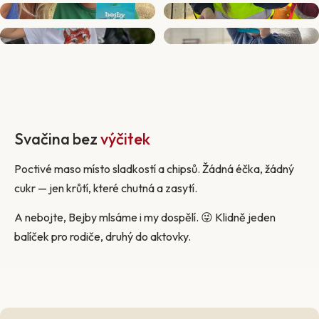
Svačina bez
výčitek
Poctivé maso místo sladkostí a chipsů. Žádná éčka, žádný
cukr — jen krůtí, které chutná a zasytí.
A nebojte, Bejby mlsáme i my dospělí. 😜 Klidně jeden
balíček pro rodiče, druhý do aktovky.