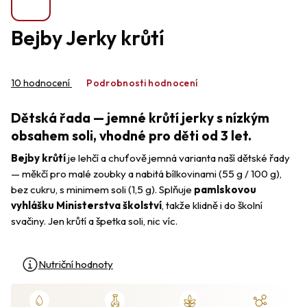
Bejby Jerky krůtí
Průměrné
hodnocení
10 hodnocení
Podrobnosti hodnocení
produktu
je
Dětská řada — jemné krůtí jerky s nízkým
4,2
z
obsahem soli, vhodné pro děti od 3 let.
5
Bejby krůtí
je lehčí a chuťově jemná varianta naší dětské řady
hvězdiček.
— měkčí pro malé zoubky a nabitá bílkovinami (55 g / 100 g),
bez cukru, s minimem soli (1,5 g). Splňuje
pamlskovou
vyhlášku Ministerstva školství
, takže klidně i do školní
svačiny. Jen krůtí a špetka soli, nic víc.
Nutriční hodnoty