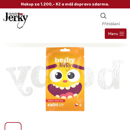
Přejít
Nakup za 1.200,- Kč a máš dopravu zdarma.
na
obsah
Přihlášení
Nák
koš
Menu