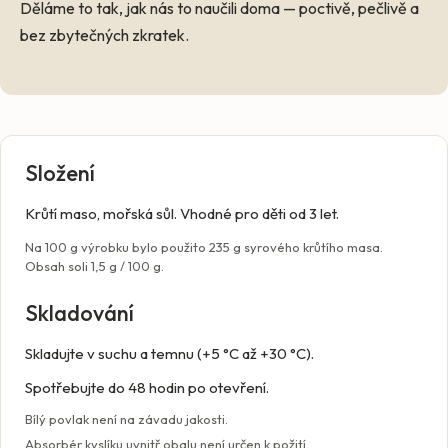
Děláme to tak, jak nás to naučili doma — poctivě, pečlivě a
bez zbytečných zkratek.
Složení
Krůtí maso, mořská sůl. Vhodné pro děti od 3 let.
Na 100 g výrobku bylo použito 235 g syrového krůtího masa.
Obsah soli 1,5 g / 100 g.
Skladování
Skladujte v suchu a temnu (+5 °C až +30 °C).
Spotřebujte do 48 hodin po otevření.
Bílý povlak není na závadu jakosti.
Absorbér kyslíku uvnitř obalu není určen k požití.