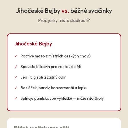
Jihočeské Bejby
vs.
běžné svačinky
Proč jerky místo sladkostí?
Jihočeské Bejby
✓
Poctivé maso z místních českých chovů
✓
Spousta bílkovin pro rostoucí děti
✓
Jen 1,5 g soli a žádný cukr
✓
Bez éček, barviv, konzervantů a lepku
✓
Splňuje pamlskovou vyhlášku — může i do školy
Běžné svačinky pro děti