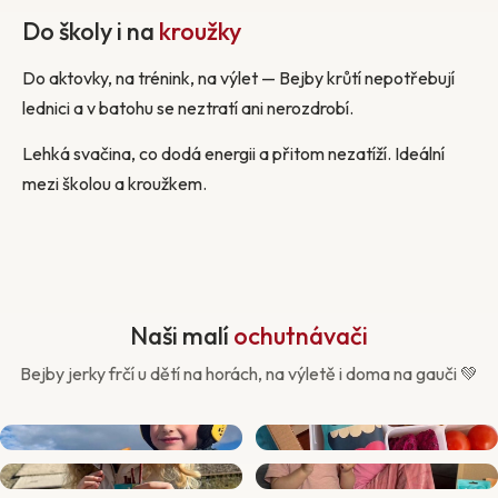
Do školy i na
kroužky
Do aktovky, na trénink, na výlet — Bejby krůtí nepotřebují
lednici a v batohu se neztratí ani nerozdrobí.
Lehká svačina, co dodá energii a přitom nezatíží. Ideální
mezi školou a kroužkem.
Naši malí
ochutnávači
Bejby jerky frčí u dětí na horách, na výletě i doma na gauči 💚