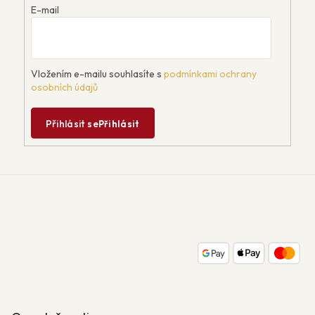
E-mail
Vložením e-mailu souhlasíte s
podmínkami ochrany
osobních údajů
Přihlásit se
Přihlásit
Z
á
p
a
t
í