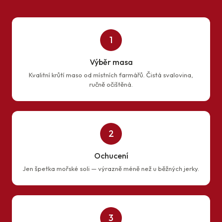
1
Výběr masa
Kvalitní krůtí maso od místních farmářů. Čistá svalovina,
ručně očištěná.
2
Ochucení
Jen špetka mořské soli — výrazně méně než u běžných jerky.
3