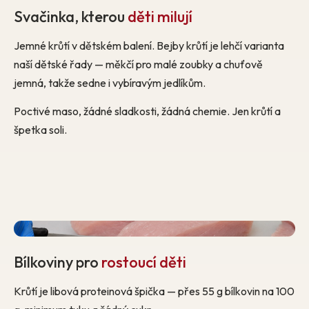
Svačinka, kterou
děti milují
Jemné krůtí v dětském balení. Bejby krůtí je lehčí varianta
naší dětské řady — měkčí pro malé zoubky a chuťově
jemná, takže sedne i vybíravým jedlíkům.
Poctivé maso, žádné sladkosti, žádná chemie. Jen krůtí a
špetka soli.
Bílkoviny pro
rostoucí děti
Krůtí je libová proteinová špička — přes 55 g bílkovin na 100