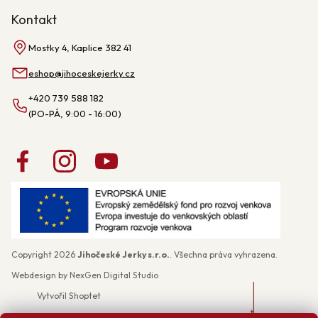
Kontakt
Mostky 4, Kaplice 382 41
eshop
@
jihoceskejerky.cz
+420 739 588 182
Copyright 2026
Jihočeské Jerky s.r.o.
. Všechna práva vyhrazena.
Webdesign by
NexGen Digital Studio
Vytvořil Shoptet