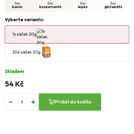
Bez
Bez
Bez
Bez
barviv
konzervantů
lepku
glutamátů
Vyberte variantu:
1x sáček 20g
20x sáček 20g
Skladem
54 Kč
−
+
Přidat do košíku