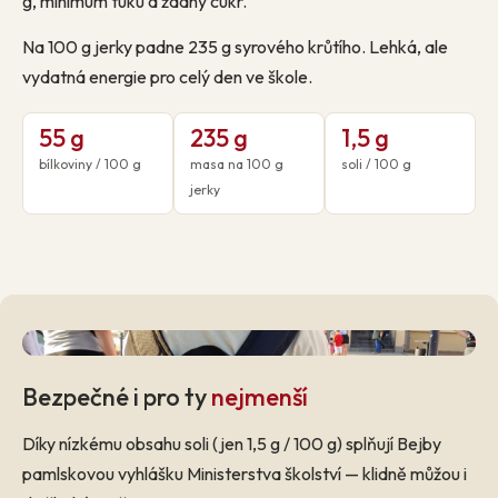
g, minimum tuku a žádný cukr.
Na 100 g jerky padne 235 g syrového krůtího. Lehká, ale
vydatná energie pro celý den ve škole.
55 g
235 g
1,5 g
bílkoviny / 100 g
masa na 100 g
soli / 100 g
jerky
Bezpečné i pro ty
nejmenší
Díky nízkému obsahu soli (jen 1,5 g / 100 g) splňují Bejby
pamlskovou vyhlášku Ministerstva školství — klidně můžou i