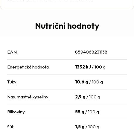
Nutriční hodnoty
EAN
:
8594068231138
Energetická hodnota
:
1332 kJ
/ 100 g
Tuky
:
10,6 g
/ 100 g
Nas. mastné kyseliny
:
2,9 g
/ 100 g
Bílkoviny
:
55 g
/ 100 g
Sůl
:
1,5 g
/ 100 g