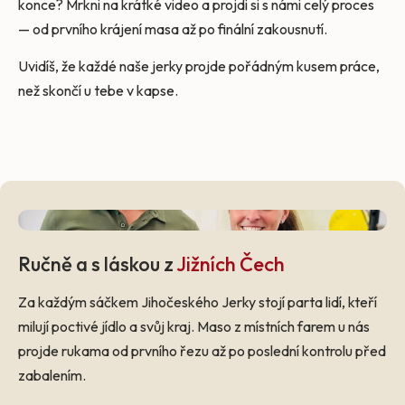
konce? Mrkni na krátké video a projdi si s námi celý proces
— od prvního krájení masa až po finální zakousnutí.
Uvidíš, že každé naše jerky projde pořádným kusem práce,
než skončí u tebe v kapse.
Ručně a s láskou z
Jižních Čech
Za každým sáčkem Jihočeského Jerky stojí parta lidí, kteří
milují poctivé jídlo a svůj kraj. Maso z místních farem u nás
projde rukama od prvního řezu až po poslední kontrolu před
zabalením.