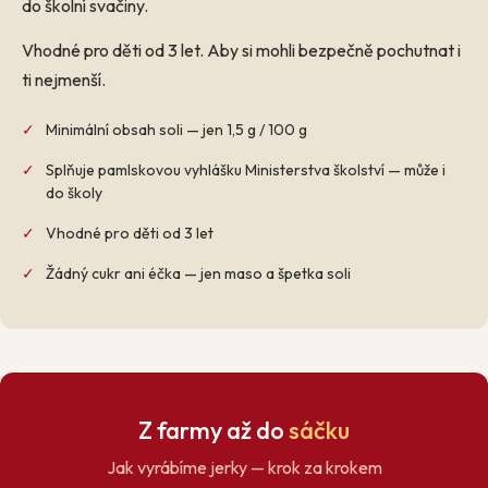
do školní svačiny.
Vhodné pro děti od 3 let. Aby si mohli bezpečně pochutnat i
ti nejmenší.
✓
Minimální obsah soli — jen 1,5 g / 100 g
✓
Splňuje pamlskovou vyhlášku Ministerstva školství — může i
do školy
✓
Vhodné pro děti od 3 let
✓
Žádný cukr ani éčka — jen maso a špetka soli
Z farmy až do
sáčku
Jak vyrábíme jerky — krok za krokem