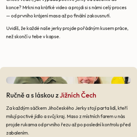
konce? Mrkni na krátké video a projdi si s námi celý proces
— od prvního krájení masa až po finální zakousnutí.
Uvidíš, že každé naše jerky projde pořádným kusem práce,
než skončí u tebe v kapse.
Ručně a s láskou z
Jižních Čech
Za každým sáčkem Jihočeského Jerky stojí parta lidí, kteří
milují poctivé jídlo a svůj kraj. Maso z místních farem u nás
projde rukama od prvního řezu až po poslední kontrolu před
zabalením.