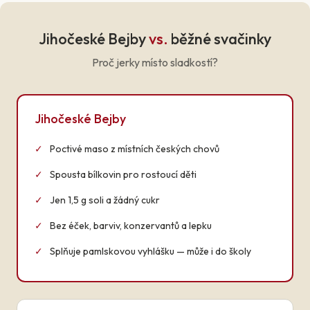
Jihočeské Bejby
vs.
běžné svačinky
Proč jerky místo sladkostí?
Jihočeské Bejby
✓
Poctivé maso z místních českých chovů
✓
Spousta bílkovin pro rostoucí děti
✓
Jen 1,5 g soli a žádný cukr
✓
Bez éček, barviv, konzervantů a lepku
✓
Splňuje pamlskovou vyhlášku — může i do školy