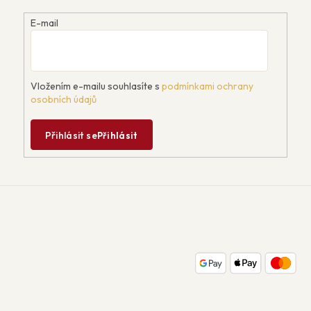
E-mail
Vložením e-mailu souhlasíte s
podmínkami ochrany
osobních údajů
Přihlásit se
Přihlásit
Z
á
p
a
t
í