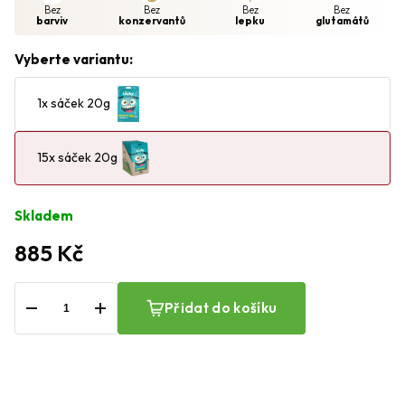
Bez
Bez
Bez
Bez
barviv
konzervantů
lepku
glutamátů
Vyberte variantu:
1x sáček 20g
15x sáček 20g
Skladem
885 Kč
−
+
Přidat do košíku