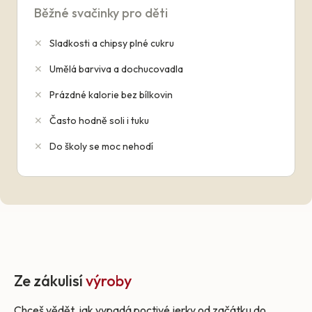
Běžné svačinky pro děti
✕
Sladkosti a chipsy plné cukru
✕
Umělá barviva a dochucovadla
✕
Prázdné kalorie bez bílkovin
✕
Často hodně soli i tuku
✕
Do školy se moc nehodí
Ze zákulisí
výroby
Chceš vědět, jak vypadá poctivé jerky od začátku do