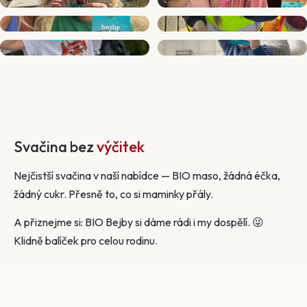
Svačina bez
výčitek
Nejčistší svačina v naší nabídce — BIO maso, žádná éčka,
žádný cukr. Přesně to, co si maminky přály.
A přiznejme si: BIO Bejby si dáme rádi i my dospělí. 😜
Klidně balíček pro celou rodinu.