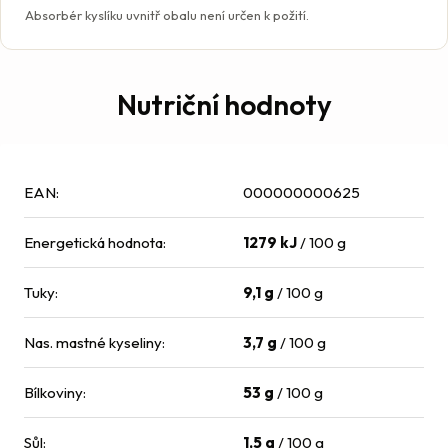
Absorbér kyslíku uvnitř obalu není určen k požití.
Nutriční hodnoty
EAN
:
000000000625
Energetická hodnota
:
1279 kJ
/ 100 g
Tuky
:
9,1 g
/ 100 g
Nas. mastné kyseliny
:
3,7 g
/ 100 g
Bílkoviny
:
53 g
/ 100 g
Sůl
:
1,5 g
/ 100 g