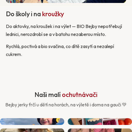
Do školy i na
kroužky
Do aktovky, na kroužek i na výlet — BIO Bejby nepotřebují
lednici, nerozdrobí se a v batohu nezaberou místo.
Rychlá, poctivá a bio svačina, co dítě zasytí a nezalepí
cukrem.
Naši malí
ochutnávači
Bejby jerky frčí u dětí na horách, na výletě i doma na gauči 💚