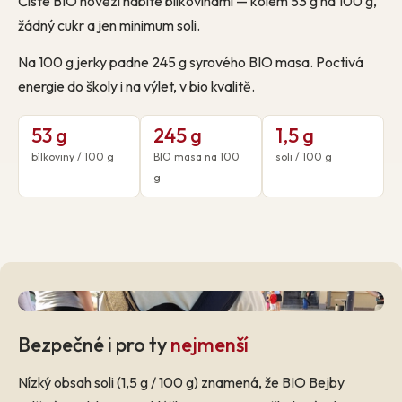
Čisté BIO hovězí nabité bílkovinami — kolem 53 g na 100 g,
žádný cukr a jen minimum soli.
Na 100 g jerky padne 245 g syrového BIO masa. Poctivá
energie do školy i na výlet, v bio kvalitě.
53 g
245 g
1,5 g
bílkoviny / 100 g
BIO masa na 100
soli / 100 g
g
Bezpečné i pro ty
nejmenší
Nízký obsah soli (1,5 g / 100 g) znamená, že BIO Bejby