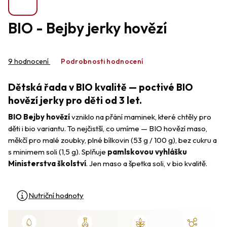
BIO - Bejby jerky hovězí
Průměrné
hodnocení
9 hodnocení
Podrobnosti hodnocení
produktu
je
Dětská řada v BIO kvalitě — poctivé BIO
4,7
z
hovězí jerky pro děti od 3 let.
5
BIO Bejby hovězí
vzniklo na přání maminek, které chtěly pro
hvězdiček.
děti i bio variantu. To nejčistší, co umíme — BIO hovězí maso,
měkčí pro malé zoubky, plné bílkovin (53 g / 100 g), bez cukru a
s minimem soli (1,5 g). Splňuje
pamlskovou vyhlášku
Ministerstva školství
. Jen maso a špetka soli, v bio kvalitě.
Nutriční hodnoty