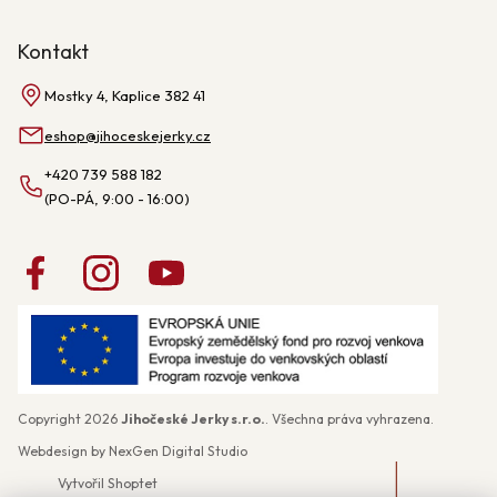
Kontakt
Mostky 4, Kaplice 382 41
eshop
@
jihoceskejerky.cz
+420 739 588 182
Copyright 2026
Jihočeské Jerky s.r.o.
. Všechna práva vyhrazena.
Webdesign by
NexGen Digital Studio
Vytvořil Shoptet