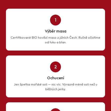
1
Výběr masa
Certifikované BIO hovězí maso z jižních Čech. Ručně očistíme
od tuku a blan.
2
Ochucení
Jen špetka mořské soli — nic víc. Výrazně méně soli než u
běžných jerky.