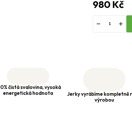
980 Kč
−
+
0% čistá svalovina, vysoká
energetická hodnota
Jerky vyrábíme kompletně r
výrobou