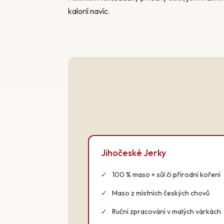
kalorií navíc.
Jihočeské Jerky
✓
100 % maso + sůl či přírodní koření
✓
Maso z místních českých chovů
✓
Ruční zpracování v malých várkách