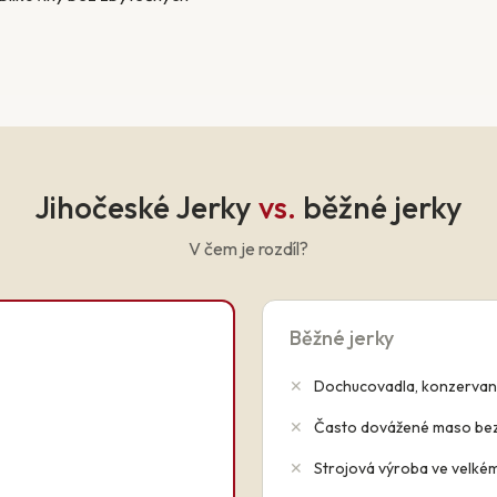
Jihočeské Jerky
vs.
běžné jerky
V čem je rozdíl?
Běžné jerky
✕
Dochucovadla, konzervan
✕
Často dovážené maso be
✕
Strojová výroba ve velké