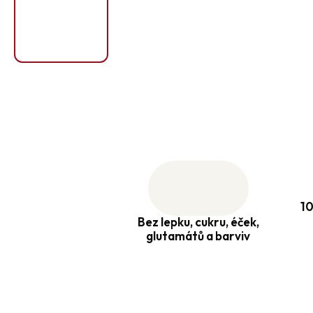
10
Bez lepku, cukru, éček,
glutamátů a barviv