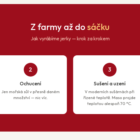
Z farmy až do
sáčku
Jak vyrábíme jerky — krok za krokem
2
3
Ochucení
Sušení a uzení
Jen mořská sůl v přesně daném
V moderních sušárnách při
množství — nic víc.
řízené teplotě. Maso projde
teplotou alespoň 70 °C.