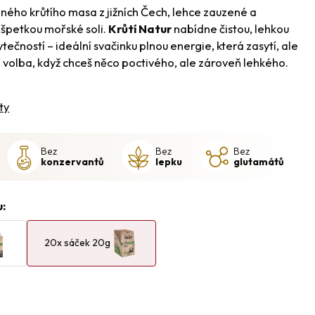
ného krůtího masa z jižních Čech, lehce zauzené a
špetkou mořské soli.
Krůtí Natur
nabídne čistou, lehkou
ečností – ideální svačinku plnou energie, která zasytí, ale
í volba, když chceš něco poctivého, ale zároveň lehkého.
ty
Bez
Bez
Bez
konzervantů
lepku
glutamátů
:
20x sáček 20g