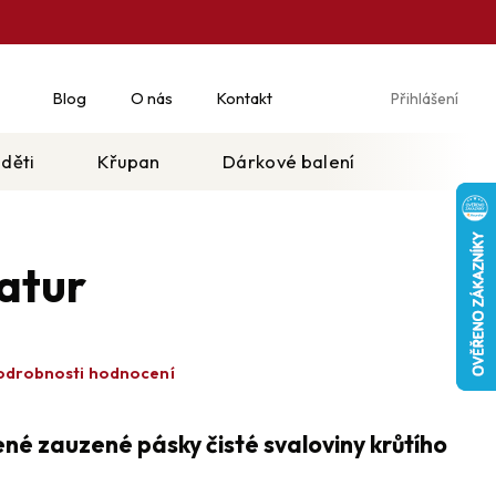
Blog
O nás
Kontakt
Přihlášení
Ná
koš
 děti
Křupan
Dárkové balení
natur
odrobnosti hodnocení
né zauzené pásky čisté svaloviny krůtího