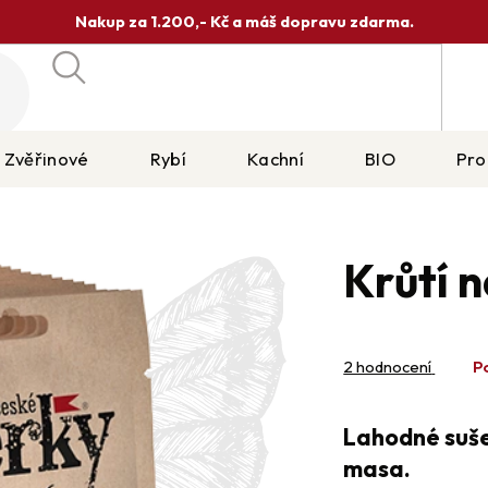
Nakup za 1.200,- Kč a máš dopravu zdarma.
Hledat
Zvěřinové
Rybí
Kachní
BIO
Pro
Oříšky / Sušené ovoce
Krůtí 
Průměrné
hodnocení
2 hodnocení
P
produktu
je
5,0
Lahodné suše
z
5
masa.
hvězdiček.