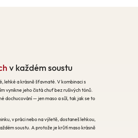
ch
v každém soustu
é, lehké a krásně šťavnaté. V kombinaci s
m vynikne jeho čistá chuť bez rušivých tónů.
 dochucování — jen maso a sůl, tak jak se to
ninku, v práci nebo na výletě, dostaneš lehkou,
každém soustu. A protože je krůtí maso krásně