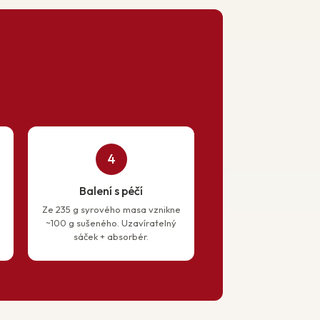
4
Balení s péčí
Ze 235 g syrového masa vznikne
~100 g sušeného. Uzavíratelný
sáček + absorbér.