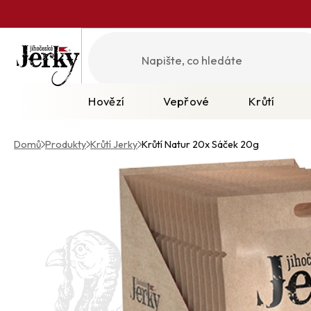
Přejít
na
obsah
Hovězí
Vepřové
Krůtí
Domů
/
Produkty
/
Krůtí Jerky
/
Krůtí Natur
20x Sáček 20g