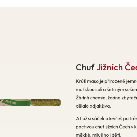
Chuť
Jižních Če
Krůtí maso je přirozeně jemn
mořskou solí a šetrným sušení
Žádná chemie, žádné zbytečné
dělalo odjakživa.
Ať už si sáček otevřeš po tré
poctivou chuť jižních Čech v 
měkké, milují ho i děti.