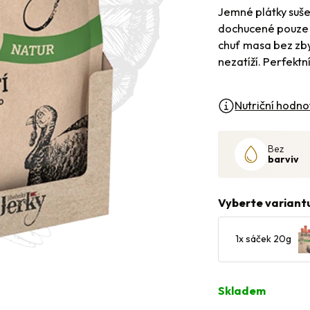
Jemné plátky suše
dochucené pouze 
chuť masa bez zbyt
nezatíží. Perfektn
Nutriční hodno
Bez
barviv
Vyberte variantu
1x sáček 20g
Skladem