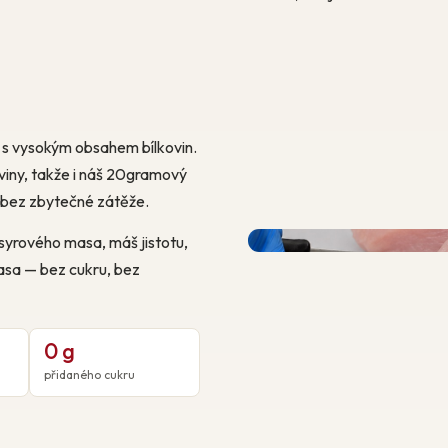
na s vysokým obsahem bílkovin.
viny, takže i náš 20gramový
u bez zbytečné zátěže.
syrového masa, máš jistotu,
asa — bez cukru, bez
0 g
přidaného cukru