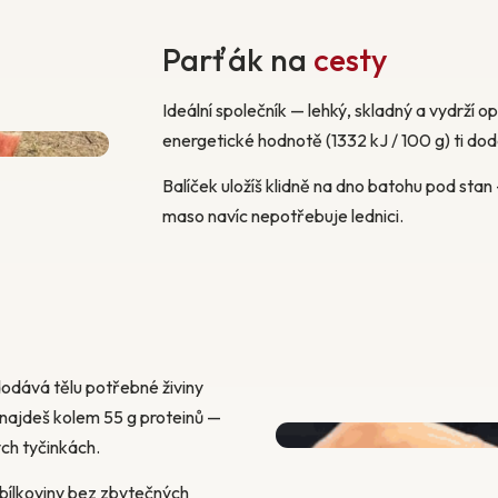
Parťák na
cesty
Ideální společník — lehký, skladný a vydrží 
energetické hodnotě (1332 kJ / 100 g) ti dodá 
Balíček uložíš klidně na dno batohu pod sta
maso navíc nepotřebuje lednici.
dodává tělu potřebné živiny
najdeš kolem 55 g proteinů —
ch tyčinkách.
í bílkoviny bez zbytečných