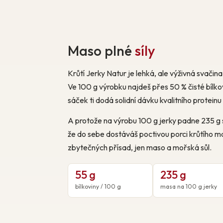
Maso plné
síly
Krůtí Jerky Natur je lehká, ale výživná svači
Ve 100 g výrobku najdeš přes 50 % čisté bílko
sáček ti dodá solidní dávku kvalitního protein
A protože na výrobu 100 g jerky padne 235 g 
že do sebe dostáváš poctivou porci krůtího m
zbytečných přísad, jen maso a mořská sůl.
55 g
235 g
bílkoviny / 100 g
masa na 100 g jerky