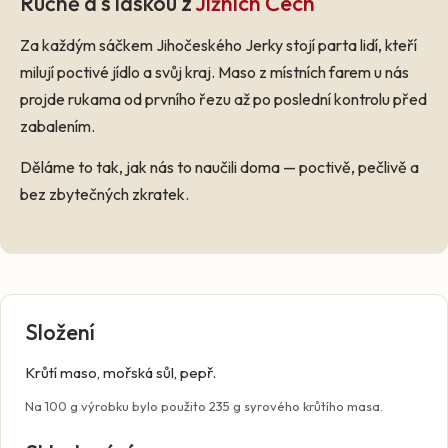
Ručně a s láskou z
Jižních Čech
Za každým sáčkem Jihočeského Jerky stojí parta lidí, kteří
milují poctivé jídlo a svůj kraj. Maso z místních farem u nás
projde rukama od prvního řezu až po poslední kontrolu před
zabalením.
Děláme to tak, jak nás to naučili doma — poctivě, pečlivě a
bez zbytečných zkratek.
Složení
Krůtí maso, mořská sůl, pepř.
Na 100 g výrobku bylo použito 235 g syrového krůtího masa.