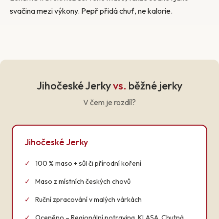
svačina mezi výkony. Pepř přidá chuť, ne kalorie.
Jihočeské Jerky
vs.
běžné jerky
V čem je rozdíl?
Jihočeské Jerky
✓
100 % maso + sůl či přírodní koření
✓
Maso z místních českých chovů
✓
Ruční zpracování v malých várkách
✓
Oceněno – Regionální potravina, KLASA, Chutná