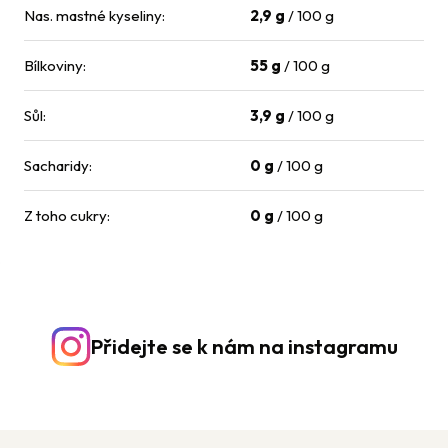
Nas. mastné kyseliny
:
2,9 g
/ 100 g
Bílkoviny
:
55 g
/ 100 g
Sůl
:
3,9 g
/ 100 g
Sacharidy
:
0 g
/ 100 g
Z toho cukry
:
0 g
/ 100 g
Přidejte se k nám na instagramu