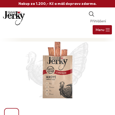
Přejít
Nakup za 1.200,- Kč a máš dopravu zdarma.
na
obsah
Přihlášení
Nák
koš
Menu