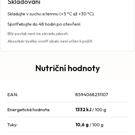
Skladování
Skladujte v suchu a temnu (+5 °C až +30 °C).
Spotřebujte do 48 hodin po otevření.
Bílý povlak není na závadu jakosti.
Absorbér kyslíku uvnitř obalu není určen k požití.
Nutriční hodnoty
EAN
:
8594068231107
Energetická hodnota
:
1332 kJ
/ 100 g
Tuky
:
10,6 g
/ 100 g