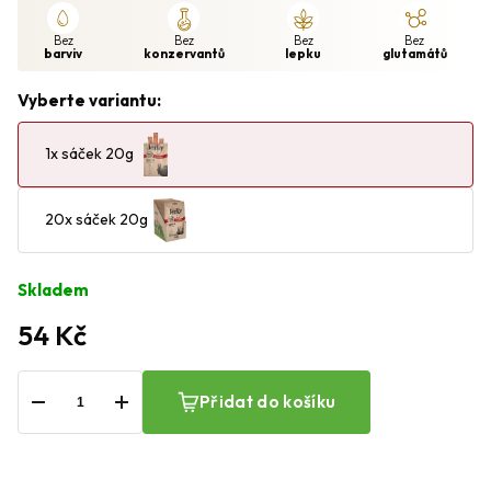
Bez
Bez
Bez
Bez
barviv
konzervantů
lepku
glutamátů
Vyberte variantu:
1x sáček 20g
20x sáček 20g
Skladem
54 Kč
−
+
Přidat do košíku