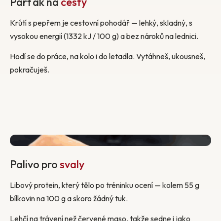
Parťák na
cesty
Krůtí s pepřem je cestovní pohodář — lehký, skladný, s
vysokou energií (1332 kJ / 100 g) a bez nároků na lednici.
Hodí se do práce, na kolo i do letadla. Vytáhneš, ukousneš,
pokračuješ.
Palivo pro
svaly
Libový protein, který tělo po tréninku ocení — kolem 55 g
bílkovin na 100 g a skoro žádný tuk.
Lehčí na trávení než červené maso, takže sedne i jako