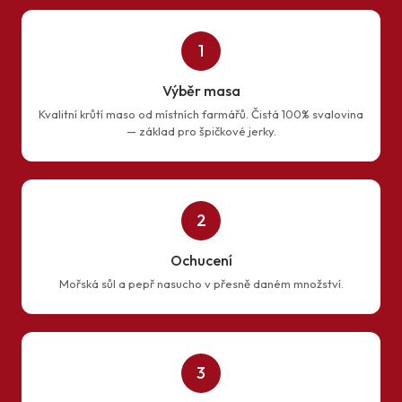
1
Výběr masa
Kvalitní krůtí maso od místních farmářů. Čistá 100% svalovina
— základ pro špičkové jerky.
2
Ochucení
Mořská sůl a pepř nasucho v přesně daném množství.
3