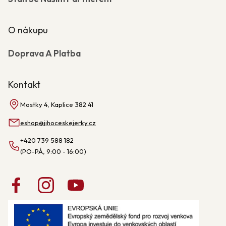
O nákupu
Doprava A Platba
Kontakt
Mostky 4, Kaplice 382 41
eshop
@
jihoceskejerky.cz
+420 739 588 182