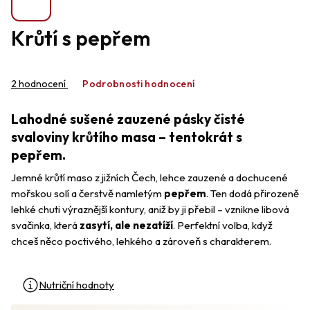
Krůtí s pepřem
Průměrné
hodnocení
2 hodnocení
Podrobnosti hodnocení
produktu
je
Lahodné sušené zauzené pásky čisté
5,0
z
svaloviny krůtího masa – tentokrát s
5
pepřem.
hvězdiček.
Jemné krůtí maso z jižních Čech, lehce zauzené a dochucené
mořskou solí a čerstvě namletým
pepřem
. Ten dodá přirozeně
lehké chuti výraznější kontury, aniž by ji přebil – vznikne libová
svačinka, která
zasytí, ale nezatíží
. Perfektní volba, když
chceš něco poctivého, lehkého a zároveň s charakterem.
Nutriční hodnoty