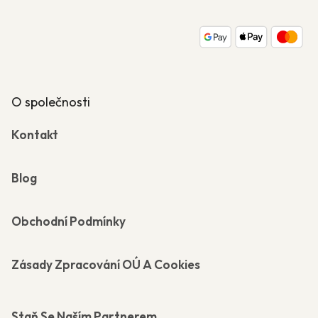
a
t
í
O společnosti
Kontakt
Blog
Obchodní Podmínky
Zásady Zpracování OÚ A Cookies
Staň Se Naším Partnerem