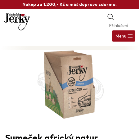
Přejít
Nakup za 1.200,- Kč a máš dopravu zdarma.
na
obsah
Přihlášení
Nák
koš
Menu
Sumeček africký natur