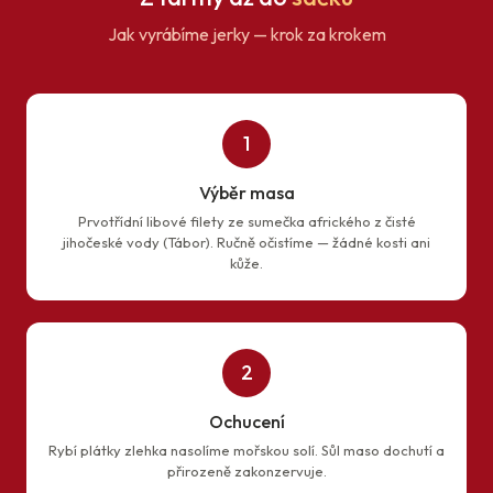
Jak vyrábíme jerky — krok za krokem
1
Výběr masa
Prvotřídní libové filety ze sumečka afrického z čisté
jihočeské vody (Tábor). Ručně očistíme — žádné kosti ani
kůže.
2
Ochucení
Rybí plátky zlehka nasolíme mořskou solí. Sůl maso dochutí a
přirozeně zakonzervuje.