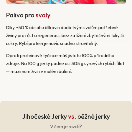
Palivo pro
svaly
Díky ~50 % obsahu bílkovin dodá tvým svalům potřebné
živiny pro růst a regeneraci, bez zatížení zbytečnými tuky či
cukry. Rybí protein je navíc snadno stravitelný.
Oproti proteinové tyčince máš jistotu 100% přírodního
zdroje. Na 100 g jerky padne asi 305 g syrových rybích filet
— maximum živin v malém balení.
Jihočeské Jerky
vs.
běžné jerky
V čem je rozdíl?