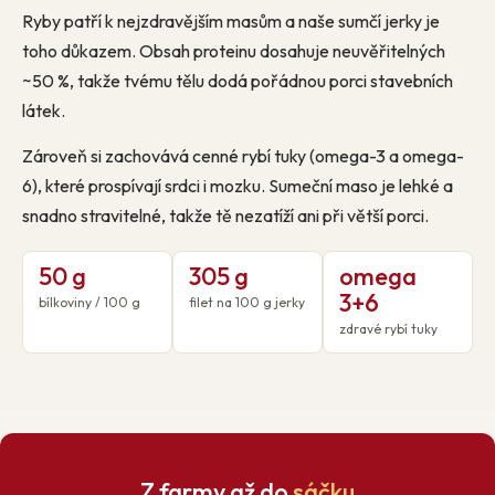
Ryby patří k nejzdravějším masům a naše sumčí jerky je
toho důkazem. Obsah proteinu dosahuje neuvěřitelných
~50 %, takže tvému tělu dodá pořádnou porci stavebních
látek.
Zároveň si zachovává cenné rybí tuky (omega-3 a omega-
6), které prospívají srdci i mozku. Sumeční maso je lehké a
snadno stravitelné, takže tě nezatíží ani při větší porci.
50 g
305 g
omega
3+6
bílkoviny / 100 g
filet na 100 g jerky
zdravé rybí tuky
Z farmy až do
sáčku