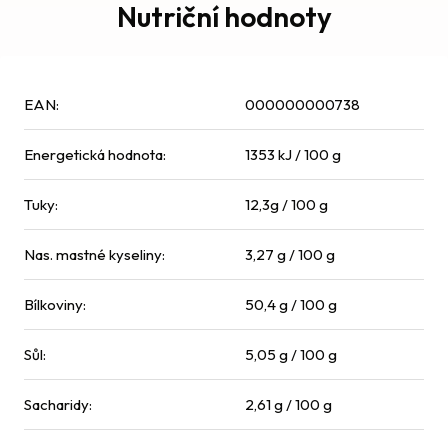
Nutriční hodnoty
EAN
:
000000000738
Energetická hodnota
:
1353 kJ / 100 g
Tuky
:
12,3g / 100 g
Nas. mastné kyseliny
:
3,27 g / 100 g
Bílkoviny
:
50,4 g / 100 g
Sůl
:
5,05 g / 100 g
Sacharidy
:
2,61 g / 100 g