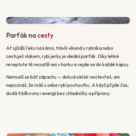
Parťák na
cesty
Ať sjíždíš řeku na kánoi, trávíš víkend u rybníka nebo
cestuješ vlakem, rybí jerky je ideální parťák. Díky lehké
receptuře tě nezatíží ani v horku a vejde se do každé kapsy.
Nemusíš se bát zápachu — dokud sáček neotevřeš, ani
nepoznáš, že máš u sebe rybí pochoutku. A když přijde čas,
dodá ti bílkoviny i energii bez chladničky a přípravy.