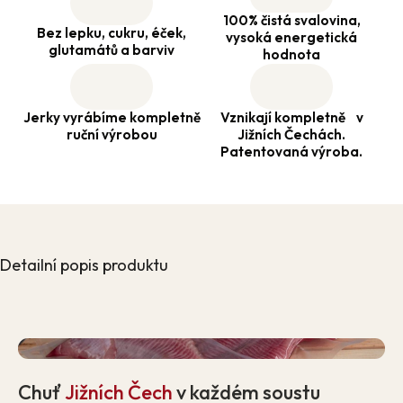
100% čistá svalovina,
Bez lepku, cukru, éček,
vysoká energetická
glutamátů a barviv
hodnota
Jerky vyrábíme kompletně
Vznikají kompletně v
ruční výrobou
Jižních Čechách.
Patentovaná výroba.
Detailní popis produktu
Chuť
Jižních Čech
v každém soustu