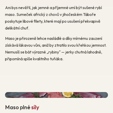
Ani bys nevěřil, jak jemné a příjemné umí být sušené rybí
maso. Sumeček africký z chovů v jihočeském Táboře
poskytuje libové filety, které mají po usušení překvapivě
delikátní chuť.
Maso je přirozeně lehce nasládlé a díky mírnému zauzení
získává lákavou vůni, aniž by ztratilo svou křehkou jemnost.
Nemusíš se bát výrazné „rybiny" — jerky chutná lahodně,
připomíná spíše kvalitního tuňáka.
Maso plné
síly