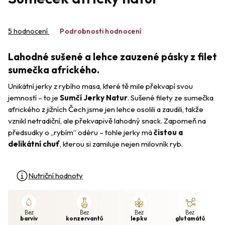
Průměrné
hodnocení
5 hodnocení
Podrobnosti hodnocení
produktu
je
Lahodné sušené a lehce zauzené pásky z filet
4,2
z
sumečka afrického.
5
Unikátní jerky z rybího masa, které tě mile překvapí svou
hvězdiček.
jemností – to je
Sumčí Jerky Natur
. Sušené filety ze sumečka
afrického z jižních Čech jsme jen lehce osolili a zaudili, takže
vznikl netradiční, ale překvapivě lahodný snack. Zapomeň na
předsudky o „rybím“ odéru – tohle jerky má
čistou a
delikátní chuť
, kterou si zamiluje nejen milovník ryb.
Nutriční hodnoty
Bez
Bez
Bez
Bez
barviv
konzervantů
lepku
glutamátů