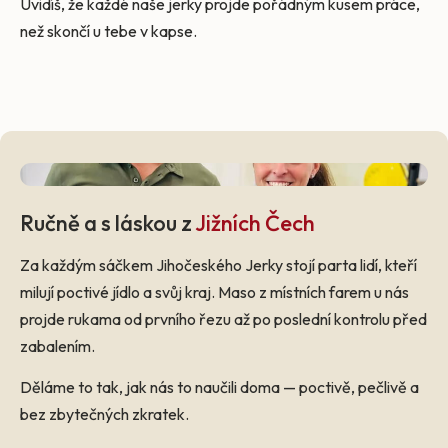
Uvidíš, že každé naše jerky projde pořádným kusem práce,
než skončí u tebe v kapse.
Ručně a s láskou z
Jižních Čech
Za každým sáčkem Jihočeského Jerky stojí parta lidí, kteří
milují poctivé jídlo a svůj kraj. Maso z místních farem u nás
projde rukama od prvního řezu až po poslední kontrolu před
zabalením.
Děláme to tak, jak nás to naučili doma — poctivě, pečlivě a
bez zbytečných zkratek.