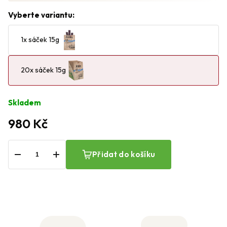
Vyberte variantu:
1x sáček 15g
20x sáček 15g
Skladem
980 Kč
−
+
Přidat do košíku