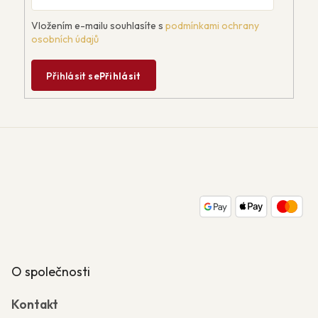
Vložením e-mailu souhlasíte s
podmínkami ochrany
osobních údajů
Přihlásit se
Přihlásit
Z
á
p
a
t
í
O společnosti
Kontakt