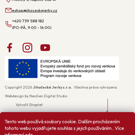
eshop
@
jihoceskejerky.cz
+420 739 588 182
Copyright 2026
Jihočeské Jerky s.r.o.
. Všechna práva vyhrazena.
Webdesign by
NexGen Digital Studio
Vytvořil Shoptet
Tento web používá soubory cookie. Dalším procházením
tohoto webu vyjadřujete souhlas s jejich používáním.. Více
informací
zde
.