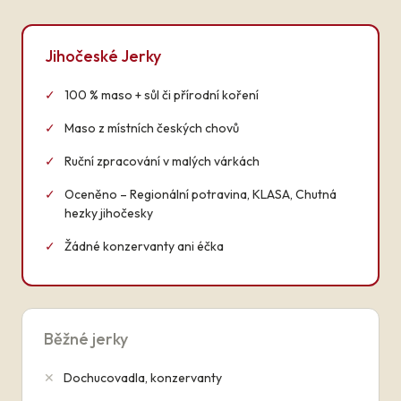
Jihočeské Jerky
✓
100 % maso + sůl či přírodní koření
✓
Maso z místních českých chovů
✓
Ruční zpracování v malých várkách
✓
Oceněno – Regionální potravina, KLASA, Chutná
hezky jihočesky
✓
Žádné konzervanty ani éčka
Běžné jerky
✕
Dochucovadla, konzervanty