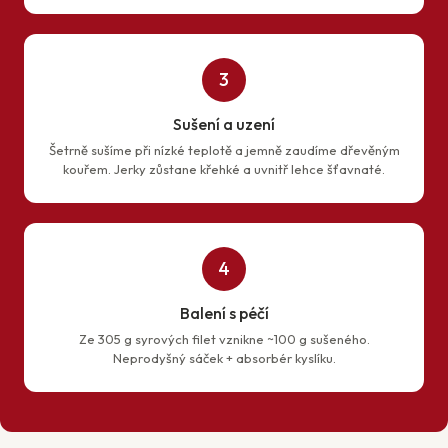
3
Sušení a uzení
Šetrně sušíme při nízké teplotě a jemně zaudíme dřevěným
kouřem. Jerky zůstane křehké a uvnitř lehce šťavnaté.
4
Balení s péčí
Ze 305 g syrových filet vznikne ~100 g sušeného.
Neprodyšný sáček + absorbér kyslíku.