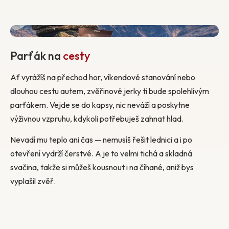
Parťák na
cesty
Ať vyrážíš na přechod hor, víkendové stanování nebo
dlouhou cestu autem, zvěřinové jerky ti bude spolehlivým
parťákem. Vejde se do kapsy, nic neváží a poskytne
výživnou vzpruhu, kdykoli potřebuješ zahnat hlad.
Nevadí mu teplo ani čas — nemusíš řešit lednici a i po
otevření vydrží čerstvé. A je to velmi tichá a skladná
svačina, takže si můžeš kousnout i na číhané, aniž bys
vyplašil zvěř.