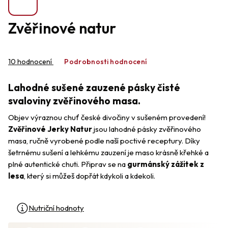
Zvěřinové natur
Průměrné
hodnocení
10 hodnocení
Podrobnosti hodnocení
produktu
je
Lahodné sušené zauzené pásky čisté
4,1
z
svaloviny zvěřinového masa.
5
Objev výraznou chuť české divočiny v sušeném provedení!
hvězdiček.
Zvěřinové Jerky Natur
jsou lahodné pásky zvěřinového
masa, ručně vyrobené podle naší poctivé receptury. Díky
šetrnému sušení a lehkému zauzení je maso krásně křehké a
plné autentické chuti. Připrav se na
gurmánský zážitek z
lesa
, který si můžeš dopřát kdykoli a kdekoli.
Nutriční hodnoty