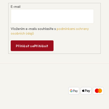
E-mail
Vložením e-mailu souhlasíte s
podmínkami ochrany
osobních údajů
Přihlásit se
Přihlásit
Z
á
p
a
t
í