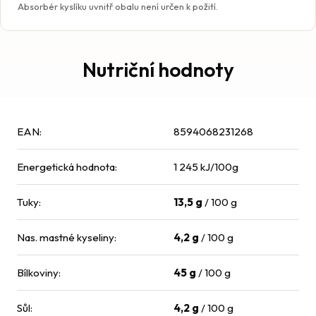
Absorbér kyslíku uvnitř obalu není určen k požití.
Nutriční hodnoty
EAN
:
8594068231268
Energetická hodnota
:
1 245 kJ/100g
Tuky
:
13,5 g
/ 100 g
Nas. mastné kyseliny
:
4,2 g
/ 100 g
Bílkoviny
:
45 g
/ 100 g
Sůl
:
4,2 g
/ 100 g