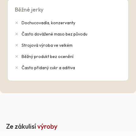
Běžné jerky
✕
Dochucovadla, konzervanty
✕
Často dovážené maso bez původu
✕
Strojová výroba ve velkém
✕
Běžný produkt bez ocenění
✕
Často přidaný cukr a aditiva
Ze zákulisí
výroby