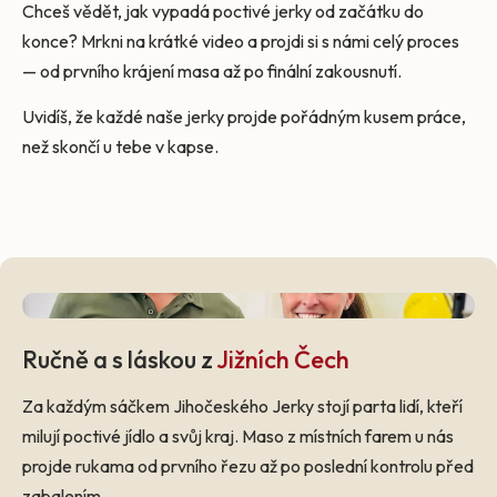
Chceš vědět, jak vypadá poctivé jerky od začátku do
konce? Mrkni na krátké video a projdi si s námi celý proces
— od prvního krájení masa až po finální zakousnutí.
Uvidíš, že každé naše jerky projde pořádným kusem práce,
než skončí u tebe v kapse.
Ručně a s láskou z
Jižních Čech
Za každým sáčkem Jihočeského Jerky stojí parta lidí, kteří
milují poctivé jídlo a svůj kraj. Maso z místních farem u nás
projde rukama od prvního řezu až po poslední kontrolu před
zabalením.