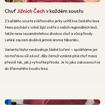
Chuť
Jižních Čech
v každém soustu
Z každého sousta zvěřinového jerky ucítíš kus českého lesa.
Maso pochází z volně žijící zvěře z našich regionálních lesů,
takže nese nezaměnitelnou divokou chuť a vůni přírody.
Lehké zauzení dodává jemné aroma táboráku.
Varianta Natur neobsahuje žádné koření — spoléháme jen
na mořskou sůl a kouř, díky čemuž vynikne plná chuť masa
přesně tak, jak ji vytvořila příroda. Je to jako zakousnout se
do šťavnatého kousku lesa.