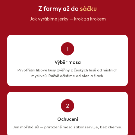
Z farmy až do
sáčku
Jak vyrábíme jerky — krok za krokem
1
Výběr masa
Prvotřídní libové kusy zvěřiny z českých lesů od místních
myslivců. Ručně očistíme od blan a šlach.
2
Ochucení
Jen mořská sůl — přirozeně maso zakonzervuje, bez chemie.