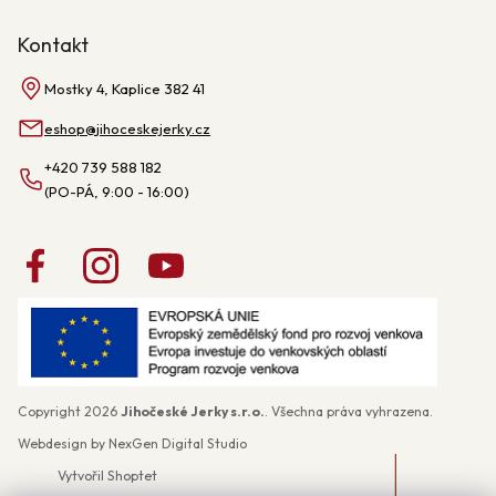
Kontakt
Mostky 4, Kaplice 382 41
eshop
@
jihoceskejerky.cz
+420 739 588 182
Copyright 2026
Jihočeské Jerky s.r.o.
. Všechna práva vyhrazena.
Webdesign by
NexGen Digital Studio
Vytvořil Shoptet