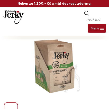
Přejít
Nakup za 1.200,- Kč a máš dopravu zdarma.
na
obsah
Přihlášení
Nák
koš
Menu