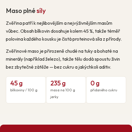
Maso plné
síly
Zvěřina patří k nejlibovějším a nejvýživnějším masům
vůbec. Obsah bílkovin dosahuje kolem 45 %, takže téměř
polovina každého kousku je čistá proteinová síla z přírody.
Zvěřinové maso je přirozeně chudé na tuky a bohaté na
minerály (například železo), takže tělu dodá spoustu živin
bez zbytečné zátěže — bez cukru a jakýchkoli aditiv.
45 g
235 g
0 g
bílkoviny / 100 g
masa na 100 g
přidaného cukru
jerky