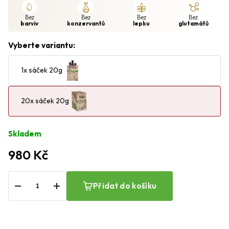
Bez
Bez
Bez
Bez
barviv
konzervantů
lepku
glutamátů
Vyberte variantu:
1x sáček 20g
20x sáček 20g
Skladem
980 Kč
−
+
Přidat do košíku