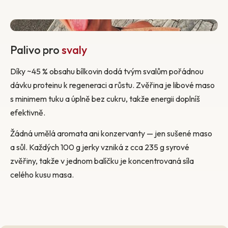
Palivo pro
svaly
Díky ~45 % obsahu bílkovin dodá tvým svalům pořádnou
dávku proteinu k regeneraci a růstu. Zvěřina je libové maso
s minimem tuku a úplně bez cukru, takže energii doplníš
efektivně.
Žádná umělá aromata ani konzervanty — jen sušené maso
a sůl. Každých 100 g jerky vzniká z cca 235 g syrové
zvěřiny, takže v jednom balíčku je koncentrovaná síla
celého kusu masa.